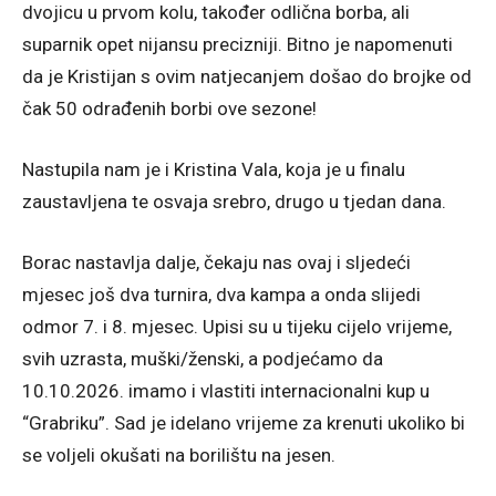
dvojicu u prvom kolu, također odlična borba, ali
suparnik opet nijansu precizniji. Bitno je napomenuti
da je Kristijan s ovim natjecanjem došao do brojke od
čak 50 odrađenih borbi ove sezone!
Nastupila nam je i Kristina Vala, koja je u finalu
zaustavljena te osvaja srebro, drugo u tjedan dana.
Borac nastavlja dalje, čekaju nas ovaj i sljedeći
mjesec još dva turnira, dva kampa a onda slijedi
odmor 7. i 8. mjesec. Upisi su u tijeku cijelo vrijeme,
svih uzrasta, muški/ženski, a podjećamo da
10.10.2026. imamo i vlastiti internacionalni kup u
“Grabriku”. Sad je idelano vrijeme za krenuti ukoliko bi
se voljeli okušati na borilištu na jesen.