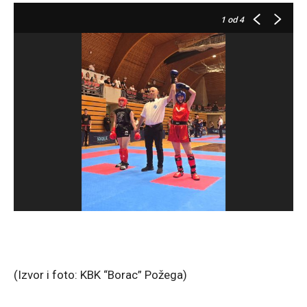
1
od 4
(Izvor i foto: KBK “Borac” Požega)