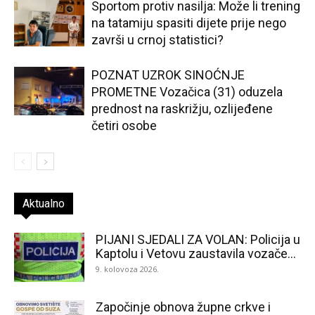
Sportom protiv nasilja: Može li trening
na tatamiju spasiti dijete prije nego
završi u crnoj statistici?
POZNAT UZROK SINOĆNJE
PROMETNE Vozačica (31) oduzela
prednost na raskrižju, ozlijeđene
četiri osobe
Aktualno
PIJANI SJEDALI ZA VOLAN: Policija u
Kaptolu i Vetovu zaustavila vozače...
9. kolovoza 2026.
Započinje obnova župne crkve i