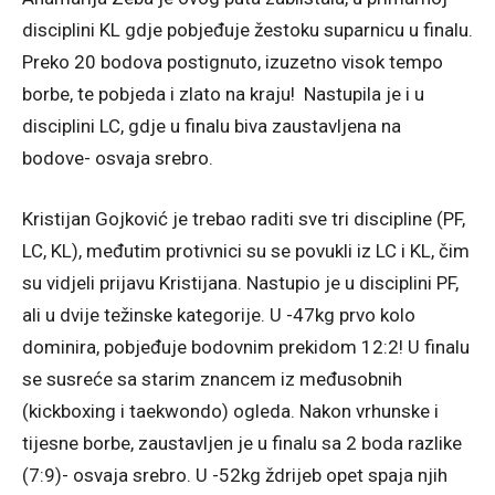
disciplini KL gdje pobjeđuje žestoku suparnicu u finalu.
Preko 20 bodova postignuto, izuzetno visok tempo
borbe, te pobjeda i zlato na kraju! Nastupila je i u
disciplini LC, gdje u finalu biva zaustavljena na
bodove- osvaja srebro.
Kristijan Gojković je trebao raditi sve tri discipline (PF,
LC, KL), međutim protivnici su se povukli iz LC i KL, čim
su vidjeli prijavu Kristijana. Nastupio je u disciplini PF,
ali u dvije težinske kategorije. U -47kg prvo kolo
dominira, pobjeđuje bodovnim prekidom 12:2! U finalu
se susreće sa starim znancem iz međusobnih
(kickboxing i taekwondo) ogleda. Nakon vrhunske i
tijesne borbe, zaustavljen je u finalu sa 2 boda razlike
(7:9)- osvaja srebro. U -52kg ždrijeb opet spaja njih