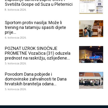
Svetišta Gospe od Suza u Pleternici
8. kolovoza 2026.
Sportom protiv nasilja: Može li
trening na tatamiju spasiti dijete
prije...
6. kolovoza 2026.
POZNAT UZROK SINOĆNJE
PROMETNE Vozačica (31) oduzela
prednost na raskrižju, ozlijeđene...
5. kolovoza 2026.
Povodom Dana pobjede i
domovinske zahvalnosti te Dana
hrvatskih branitelja odana...
5. kolovoza 2026.