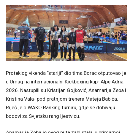
Proteklog vikenda “stariji” dio tima Borac otputovao je
u Umag na internacionalni Kickboxing kup- Alpe Adria
2026. Nastupili su Kristijan Gojković, Anamarija Zeba i
Kristina Vala- pod pratnjom trenera Mateja Babića.
Riječ je o WAKO Ranking turniru, gdje se dobivaju
bodovi za Svjetsku rang ljestvicu.
Anamarija Zeba je ovog puta zablistala, u primarnoj