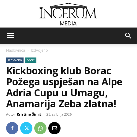
Incerum
Naslovnica
Izdvojeno
Izdvojeno
Sport
media
Kickboxing klub Borac
Požega uspješan na Alpe
Adria Cupu u Umagu,
Anamarija Zeba zlatna!
Autor
Kristina Šimić
-
25. svibnja 2026.