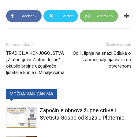
Facebook
Twitter
WhatsApp
Prethodni članak
Sljedeći članak
TRADICIJA KONJOGOJSTVA
Od 1. lipnja na snazi Odluka o
„Zlatne grive Zlatne doline“
zabrani paljenja vatre na
okupile brojne uzgajivače i
otvorenom
ljubitelje konja u Mihaljevcima
MOŽDA VAS ZANIMA
Započinje obnova župne crkve i
Svetišta Gospe od Suza u Pleternici