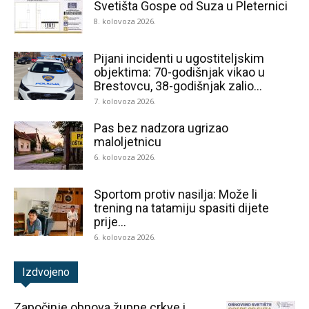
Svetišta Gospe od Suza u Pleternici
8. kolovoza 2026.
Pijani incidenti u ugostiteljskim
objektima: 70-godišnjak vikao u
Brestovcu, 38-godišnjak zalio...
7. kolovoza 2026.
Pas bez nadzora ugrizao
maloljetnicu
6. kolovoza 2026.
Sportom protiv nasilja: Može li
trening na tatamiju spasiti dijete
prije...
6. kolovoza 2026.
Izdvojeno
Započinje obnova župne crkve i