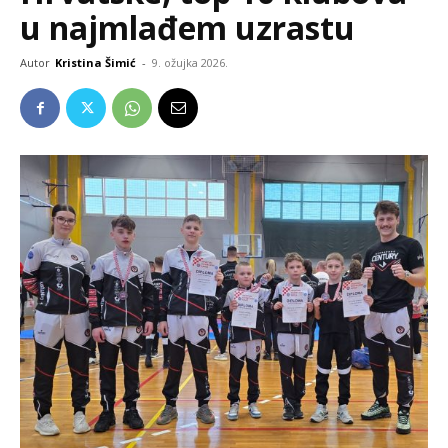
u najmlađem uzrastu
Autor
Kristina Šimić
-
9. ožujka 2026.