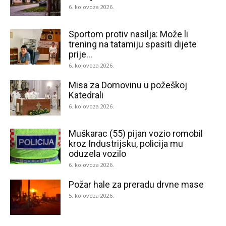
6. kolovoza 2026.
Sportom protiv nasilja: Može li
trening na tatamiju spasiti dijete
prije...
6. kolovoza 2026.
Misa za Domovinu u požeškoj
Katedrali
6. kolovoza 2026.
Muškarac (55) pijan vozio romobil
kroz Industrijsku, policija mu
oduzela vozilo
6. kolovoza 2026.
Požar hale za preradu drvne mase
5. kolovoza 2026.