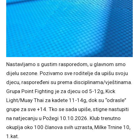
Nastavljamo s gustim rasporedom, u glavnom smo
dijelu sezone. Pozivamo sve roditelje da upišu svoju
djecu, raspoređeni su prema disciplinama/vještinama.
Grupa Point Fighting je za djecu od 5-12g, Kick
Light/Muay Thai za kadete 11-14g, dok su “odrasle”
grupe za sve +14. Tko se sada upiše, stigne nastupiti
na natjecanju u Požegi 10.10.2026. Klub trenutno
okuplja oko 100 članova svih uzrasta, Milke Trnine 10,
1.kat.