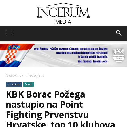
Incerum
media
Naslovnica
Izdvojeno
Izdvojeno
Sport
KBK Borac Požega
nastupio na Point
Fighting Prvenstvu
Hrvatske, top 10 klubova