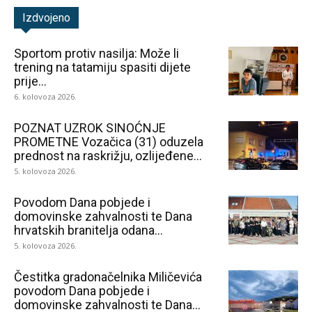
Izdvojeno
Sportom protiv nasilja: Može li
trening na tatamiju spasiti dijete
prije...
6. kolovoza 2026.
POZNAT UZROK SINOĆNJE
PROMETNE Vozačica (31) oduzela
prednost na raskrižju, ozlijeđene...
5. kolovoza 2026.
Povodom Dana pobjede i
domovinske zahvalnosti te Dana
hrvatskih branitelja odana...
5. kolovoza 2026.
Čestitka gradonačelnika Miličevića
povodom Dana pobjede i
domovinske zahvalnosti te Dana...