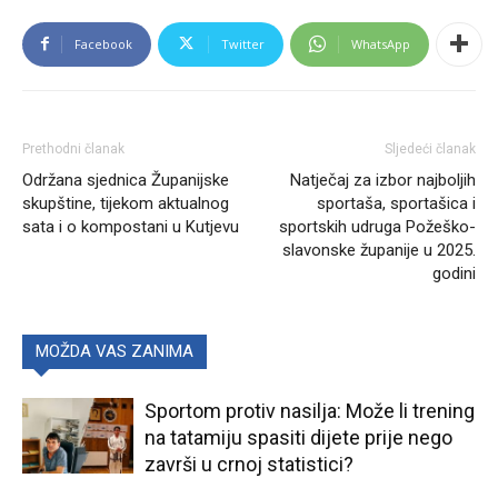
Facebook
Twitter
WhatsApp
Prethodni članak
Sljedeći članak
Održana sjednica Županijske
Natječaj za izbor najboljih
skupštine, tijekom aktualnog
sportaša, sportašica i
sata i o kompostani u Kutjevu
sportskih udruga Požeško-
slavonske županije u 2025.
godini
MOŽDA VAS ZANIMA
Sportom protiv nasilja: Može li trening
na tatamiju spasiti dijete prije nego
završi u crnoj statistici?