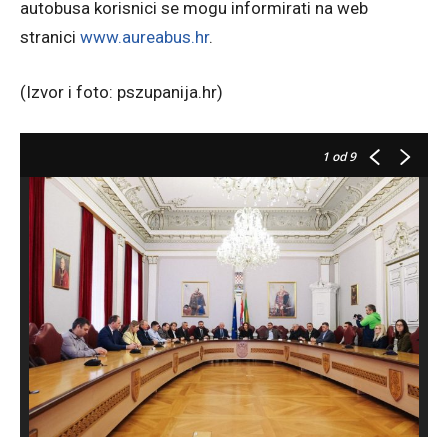
autobusa korisnici se mogu informirati na web
stranici
www.aureabus.hr
.
(Izvor i foto: pszupanija.hr)
1
od 9