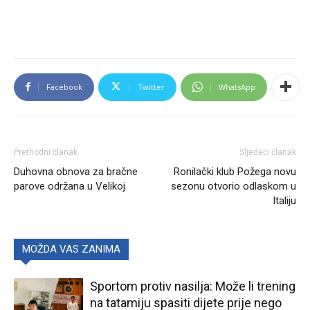
Facebook
Twitter
WhatsApp
Prethodni članak
Sljedeći članak
Duhovna obnova za bračne
Ronilački klub Požega novu
parove održana u Velikoj
sezonu otvorio odlaskom u
Italiju
MOŽDA VAS ZANIMA
Sportom protiv nasilja: Može li trening
na tatamiju spasiti dijete prije nego