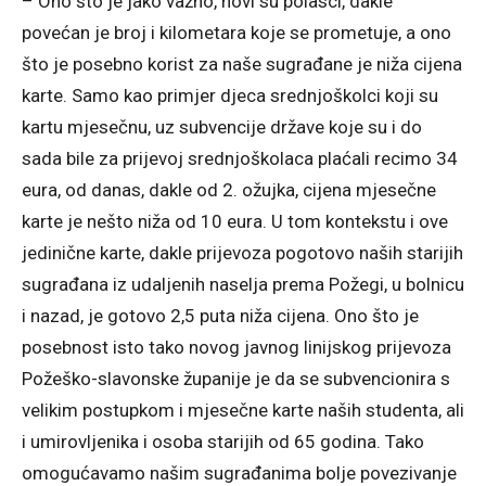
– Ono što je jako važno, novi su polasci, dakle
povećan je broj i kilometara koje se prometuje, a ono
što je posebno korist za naše sugrađane je niža cijena
karte. Samo kao primjer djeca srednjoškolci koji su
kartu mjesečnu, uz subvencije države koje su i do
sada bile za prijevoj srednjoškolaca plaćali recimo 34
eura, od danas, dakle od 2. ožujka, cijena mjesečne
karte je nešto niža od 10 eura. U tom kontekstu i ove
jedinične karte, dakle prijevoza pogotovo naših starijih
sugrađana iz udaljenih naselja prema Požegi, u bolnicu
i nazad, je gotovo 2,5 puta niža cijena. Ono što je
posebnost isto tako novog javnog linijskog prijevoza
Požeško-slavonske županije je da se subvencionira s
velikim postupkom i mjesečne karte naših studenta, ali
i umirovljenika i osoba starijih od 65 godina. Tako
omogućavamo našim sugrađanima bolje povezivanje