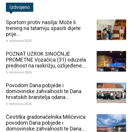
Izdvojeno
Sportom protiv nasilja: Može li
trening na tatamiju spasiti dijete
prije...
6. kolovoza 2026.
POZNAT UZROK SINOĆNJE
PROMETNE Vozačica (31) oduzela
prednost na raskrižju, ozlijeđene...
5. kolovoza 2026.
Povodom Dana pobjede i
domovinske zahvalnosti te Dana
hrvatskih branitelja odana...
5. kolovoza 2026.
Čestitka gradonačelnika Miličevića
povodom Dana pobjede i
domovinske zahvalnosti te Dana...