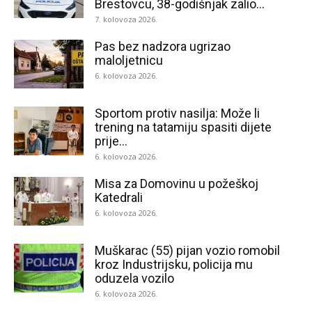
Brestovcu, 38-godišnjak zalio...
7. kolovoza 2026.
Pas bez nadzora ugrizao
maloljetnicu
6. kolovoza 2026.
Sportom protiv nasilja: Može li
trening na tatamiju spasiti dijete
prije...
6. kolovoza 2026.
Misa za Domovinu u požeškoj
Katedrali
6. kolovoza 2026.
Muškarac (55) pijan vozio romobil
kroz Industrijsku, policija mu
oduzela vozilo
6. kolovoza 2026.