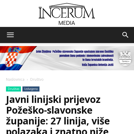
Incerum
media
Naslovnica
Društvo
Društvo
Izdvojeno
Javni linijski prijevoz
Požeško-slavonske
županije: 27 linija, više
polazaka i znatno niže