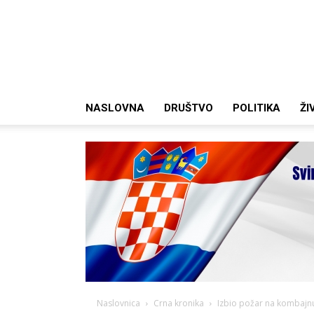
NASLOVNA
DRUŠTVO
POLITIKA
ŽI
Naslovnica
Crna kronika
Izbio požar na kombajnu