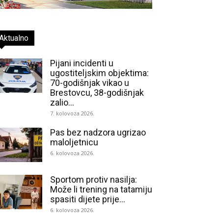
Aktualno
Pijani incidenti u
ugostiteljskim objektima:
70-godišnjak vikao u
Brestovcu, 38-godišnjak
zalio...
7. kolovoza 2026.
Pas bez nadzora ugrizao
maloljetnicu
6. kolovoza 2026.
Sportom protiv nasilja:
Može li trening na tatamiju
spasiti dijete prije...
6. kolovoza 2026.