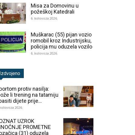
Misa za Domovinu u
požeškoj Katedrali
6. kolovoza 2026.
Muškarac (55) pijan vozio
romobil kroz Industrijsku,
policija mu oduzela vozilo
6. kolovoza 2026.
Izdvojeno
portom protiv nasilja:
ože li trening na tatamiju
asiti dijete prije...
 kolovoza 2026.
OZNAT UZROK
INOĆNJE PROMETNE
ozačica (31) oduzela