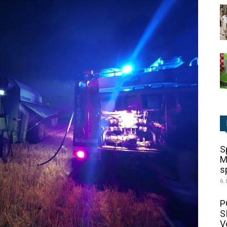
S
M
sp
6.
P
S
V