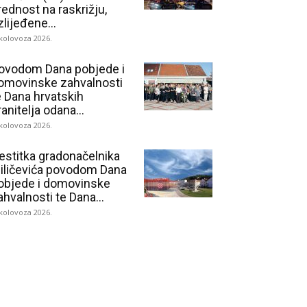
rednost na raskrižju,
zlijeđene...
 kolovoza 2026.
ovodom Dana pobjede i
omovinske zahvalnosti
e Dana hrvatskih
ranitelja odana...
 kolovoza 2026.
estitka gradonačelnika
iličevića povodom Dana
objede i domovinske
ahvalnosti te Dana...
 kolovoza 2026.