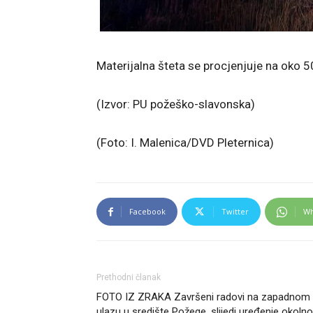
Materijalna šteta se procjenjuje na oko 5
(Izvor: PU požeško-slavonska)
(Foto: I. Malenica/DVD Pleternica)
Facebook
Twitter
Wh
Prethodni članak
FOTO IZ ZRAKA Završeni radovi na zapadnom
ulazu u središte Požege, slijedi uređenje okoln