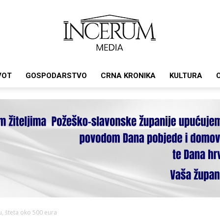
VOT
GOSPODARSTVO
CRNA KRONIKA
KULTURA
Incerum
media
, šteta oko 500 eura