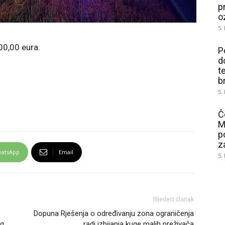
p
o
5.
00,00 eura.
P
d
t
b
5.
Č
M
p
z
atsApp
Email
5.
Sljedeći članak
Dopuna Rješenja o određivanju zona ograničenja
og
radi izbijanja kuge malih preživača