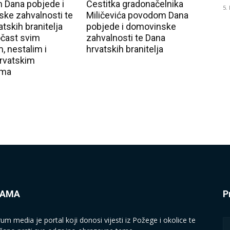
 Dana pobjede i
Čestitka gradonačelnika
5.
ke zahvalnosti te
Miličevića povodom Dana
tskih branitelja
pobjede i domovinske
čast svim
zahvalnosti te Dana
, nestalim i
hrvatskih branitelja
rvatskim
ima
NAMA
P
rum media je portal koji donosi vijesti iz Požege i okolice te