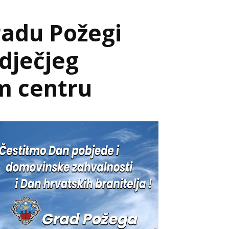
adu Požegi
dječjeg
om centru