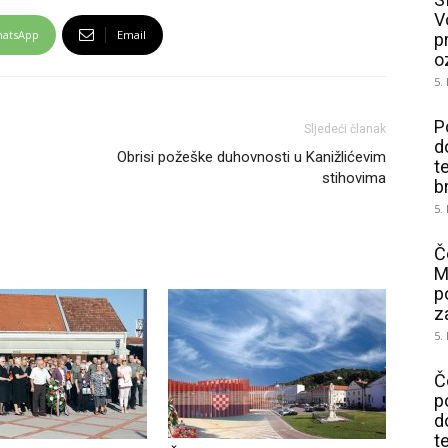
V
atsApp
Email
p
o
5.
P
Sljedeći članak
d
Obrisi požeške duhovnosti u Kanižlićevim
t
stihovima
b
5.
Č
M
p
z
5.
Č
p
d
t