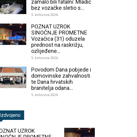
zamalo bili fatalni: Mladić
bez vozačke sletio s...
5. kolovoza 2026.
POZNAT UZROK
SINOĆNJE PROMETNE
Vozačica (31) oduzela
prednost na raskrižju,
ozlijeđene...
5. kolovoza 2026.
Povodom Dana pobjede i
domovinske zahvalnosti
te Dana hrvatskih
branitelja odana...
5. kolovoza 2026.
Izdvojeno
OZNAT UZROK
INOĆNJE PROMETNE