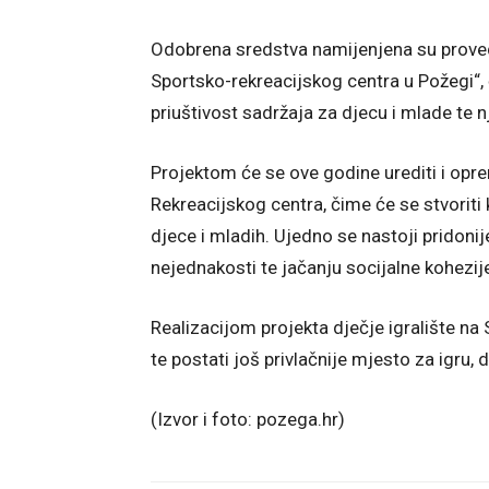
Odobrena sredstva namijenjena su proved
Sportsko-rekreacijskog centra u Požegi“, čij
priuštivost sadržaja za djecu i mlade te nj
Projektom će se ove godine urediti i opre
Rekreacijskog centra, čime će se stvoriti
djece i mladih. Ujedno se nastoji pridonij
nejednakosti te jačanju socijalne kohezij
Realizacijom projekta dječje igralište n
te postati još privlačnije mjesto za igru, dr
(Izvor i foto: pozega.hr)