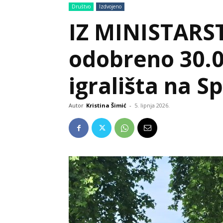
Društvo
Izdvojeno
IZ MINISTARS
odobreno 30.0
igrališta na 
Autor
Kristina Šimić
-
5. lipnja 2026.