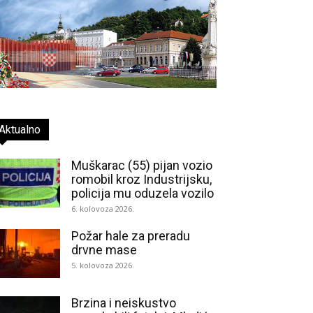
Aktualno
Muškarac (55) pijan vozio
romobil kroz Industrijsku,
policija mu oduzela vozilo
6. kolovoza 2026.
Požar hale za preradu
drvne mase
5. kolovoza 2026.
Brzina i neiskustvo