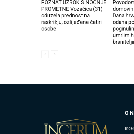
POZNAT UZROK SINOĆNJE
Povodom
PROMETNE Vozačica (31)
domovins
oduzela prednost na
Dana hrva
raskrižju, ozlijeđene četiri
odana po
osobe
poginulim
umrlim h
branitelj
O 
Ince