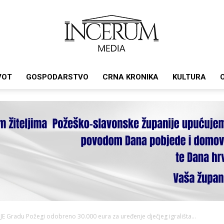
VOT
GOSPODARSTVO
CRNA KRONIKA
KULTURA
Incerum
media
 Gradu Požegi odobreno 30.000 eura za uređenje dječjeg igrališta...