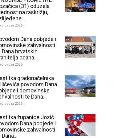
ozačica (31) oduzela
rednost na raskrižju,
zlijeđene...
 kolovoza 2026.
ovodom Dana pobjede i
omovinske zahvalnosti
e Dana hrvatskih
ranitelja odana...
 kolovoza 2026.
estitka gradonačelnika
iličevića povodom Dana
objede i domovinske
ahvalnosti te Dana...
 kolovoza 2026.
estitka županice Jozić
ovodom Dana pobjede i
omovinske zahvalnosti
e Dana...