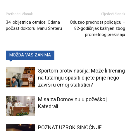
Prethodni članak
Sljedeći članak
34. obljetnica otmice: Odana
Oduzeo prednost policajcu –
počast doktoru Ivanu Šreteru
82-godišnjak kažnjen zbog
prometnog prekršaja
MOŽDA VAS ZANIMA
Sportom protiv nasilja: Može li trening
na tatamiju spasiti dijete prije nego
završi u crnoj statistici?
Misa za Domovinu u požeškoj
Katedrali
POZNAT UZROK SINOĆNJE