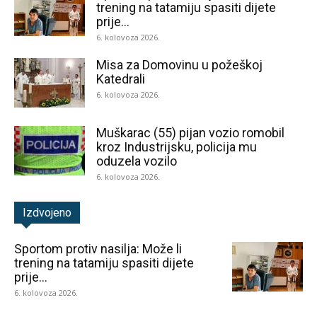
trening na tatamiju spasiti dijete
prije...
6. kolovoza 2026.
Misa za Domovinu u požeškoj
Katedrali
6. kolovoza 2026.
Muškarac (55) pijan vozio romobil
kroz Industrijsku, policija mu
oduzela vozilo
6. kolovoza 2026.
Izdvojeno
Sportom protiv nasilja: Može li
trening na tatamiju spasiti dijete
prije...
6. kolovoza 2026.