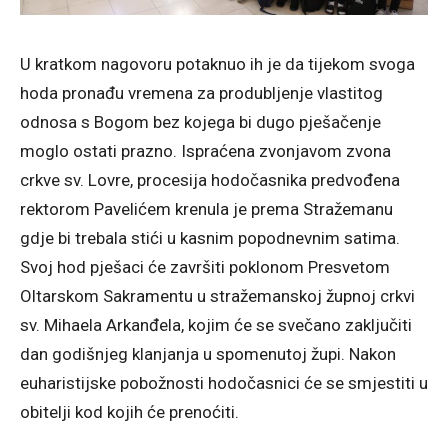
U kratkom nagovoru potaknuo ih je da tijekom svoga
hoda pronađu vremena za produbljenje vlastitog
odnosa s Bogom bez kojega bi dugo pješačenje
moglo ostati prazno. Ispraćena zvonjavom zvona
crkve sv. Lovre, procesija hodočasnika predvođena
rektorom Pavelićem krenula je prema Stražemanu
gdje bi trebala stići u kasnim popodnevnim satima.
Svoj hod pješaci će završiti poklonom Presvetom
Oltarskom Sakramentu u stražemanskoj župnoj crkvi
sv. Mihaela Arkanđela, kojim će se svečano zaključiti
dan godišnjeg klanjanja u spomenutoj župi. Nakon
euharistijske pobožnosti hodočasnici će se smjestiti u
obitelji kod kojih će prenoćiti.