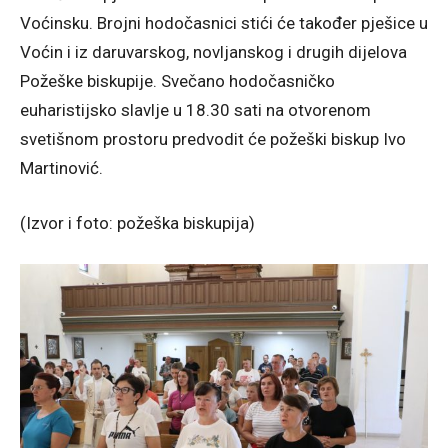
Voćinsku. Brojni hodočasnici stići će također pješice u
Voćin i iz daruvarskog, novljanskog i drugih dijelova
Požeške biskupije. Svečano hodočasničko
euharistijsko slavlje u 18.30 sati na otvorenom
svetišnom prostoru predvodit će požeški biskup Ivo
Martinović.
(Izvor i foto: požeška biskupija)