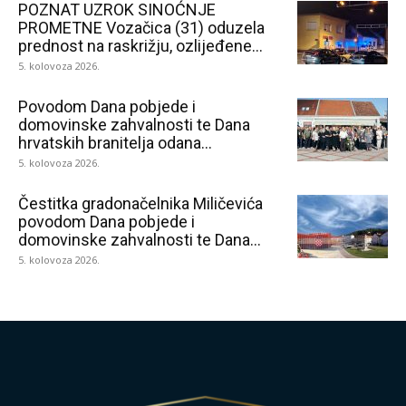
POZNAT UZROK SINOĆNJE
PROMETNE Vozačica (31) oduzela
prednost na raskrižju, ozlijeđene...
5. kolovoza 2026.
Povodom Dana pobjede i
domovinske zahvalnosti te Dana
hrvatskih branitelja odana...
5. kolovoza 2026.
Čestitka gradonačelnika Miličevića
povodom Dana pobjede i
domovinske zahvalnosti te Dana...
5. kolovoza 2026.