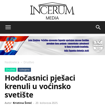
Incerum
media
Naslovnica
Društvo
Društvo
Izdvojeno
Hodočasnici pješaci
krenuli u voćinsko
svetište
Autor
Kristina Šimić
-
20. kolovoza 2025.