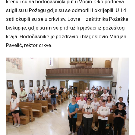
krenuli su na hodočasnički put u Voćin. Oko podneva
stigli su u Požegu gdje su se odmorili i okrijepili. U 14
sati okupili su se u crkvi sv. Lovre – zaštitnika Požeške
biskupije, gdje su im se pridružili pješaci iz požeškog
kraja. Hodočasnike je pozdravio i blagoslovio Marijan
Pavelić, rektor crkve.