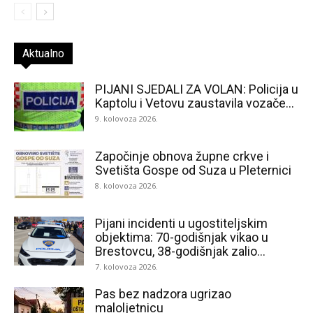
Aktualno
PIJANI SJEDALI ZA VOLAN: Policija u
Kaptolu i Vetovu zaustavila vozače...
9. kolovoza 2026.
Započinje obnova župne crkve i
Svetišta Gospe od Suza u Pleternici
8. kolovoza 2026.
Pijani incidenti u ugostiteljskim
objektima: 70-godišnjak vikao u
Brestovcu, 38-godišnjak zalio...
7. kolovoza 2026.
Pas bez nadzora ugrizao
maloljetnicu