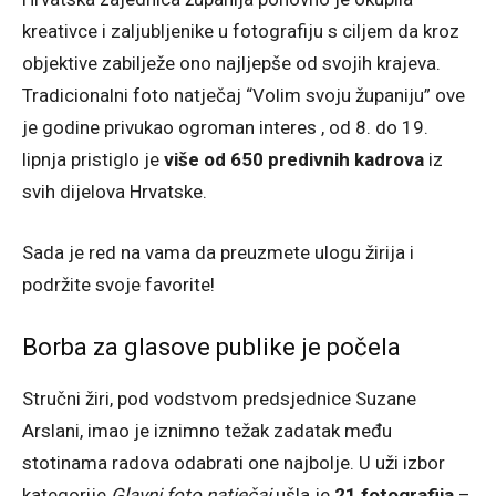
kreativce i zaljubljenike u fotografiju s ciljem da kroz
objektive zabilježe ono najljepše od svojih krajeva.
Tradicionalni foto natječaj “Volim svoju županiju” ove
je godine privukao ogroman interes , od 8. do 19.
lipnja pristiglo je
više od 650 predivnih kadrova
iz
svih dijelova Hrvatske.
Sada je red na vama da preuzmete ulogu žirija i
podržite svoje favorite!
Borba za glasove publike je počela
Stručni žiri, pod vodstvom predsjednice Suzane
Arslani, imao je iznimno težak zadatak među
stotinama radova odabrati one najbolje. U uži izbor
kategorije
Glavni foto natječaj
ušla je
21 fotografija
–