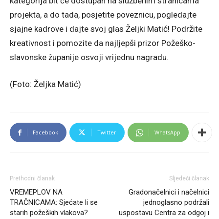
kategorija bit će dostupan na službenim stranicama
projekta, a do tada, posjetite poveznicu, pogledajte
sjajne kadrove i dajte svoj glas Željki Matić! Podržite
kreativnost i pomozite da najljepši prizor Požeško-
slavonske županije osvoji vrijednu nagradu.
(Foto: Željka Matić)
Facebook
Twitter
WhatsApp
Prethodni članak
Sljedeći članak
VREMEPLOV NA
Gradonačelnici i načelnici
TRAČNICAMA: Sjećate li se
jednoglasno podržali
starih požeških vlakova?
uspostavu Centra za odgoj i