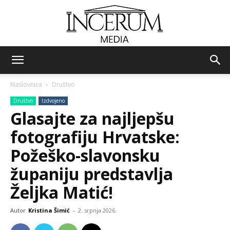
Incerum
Naslovnica
Društvo
Društvo
Izdvojeno
media
Glasajte za najljepšu
fotografiju Hrvatske:
Požeško-slavonsku
županiju predstavlja
Željka Matić!
Autor
Kristina Šimić
-
2. srpnja 2026.