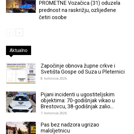
PROMETNE Vozačica (31) oduzela
prednost na raskrižju, ozlijeđene
četiri osobe
Aktualno
Započinje obnova župne crkve i
Svetišta Gospe od Suza u Pleternici
8. kolovoza 2026.
Pijani incidenti u ugostiteljskim
objektima: 70-godišnjak vikao u
Brestovcu, 38-godišnjak zalio...
7. kolovoza 2026.
Pas bez nadzora ugrizao
maloljetnicu