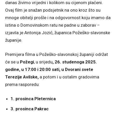
danas živimo vrijedni i kolikom su cijenom plaćeni.
Ovaj film je snažan podsjetnik na ono kroz što su
mnoge obitelji prošle i na odgovornost koju imamo da
istina o Domovinskom ratu ne padne u zaborav –
izjavila je Antonija Jozić, županica Požeško-slavonske
županije.
Premijera filma u Požeško-slavonskoj županiji održat
će se u
Požegi
, u srijedu
, 26. studenoga 2025.
godine, u 17:00 i 20:00 sati, u Dvorani svete
Terezije Avilske,
a potom i u ostalim gradovima
prema rasporedu:
1. prosinca Pleternica
3. prosinca Pakrac