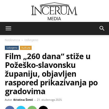
Incerum
Naslovnica
Izdvojeno
Izdvojeno
Kultura
media
Film „260 dana“ stiže u
Požeško-slavonsku
županiju, objavljen
raspored prikazivanja po
gradovima
Autor
Kristina Šimić
-
21. studenoga 2025.