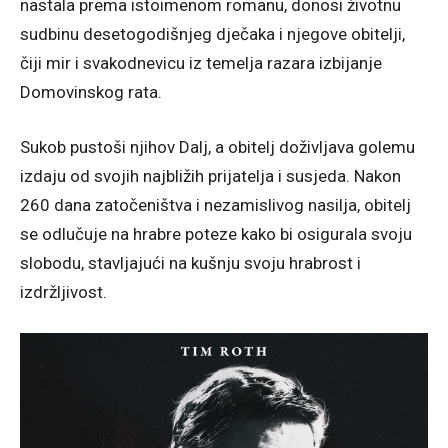
nastala prema istoimenom romanu, donosi životnu
sudbinu desetogodišnjeg dječaka i njegove obitelji,
čiji mir i svakodnevicu iz temelja razara izbijanje
Domovinskog rata.
Sukob pustoši njihov Dalj, a obitelj doživljava golemu
izdaju od svojih najbližih prijatelja i susjeda. Nakon
260 dana zatočeništva i nezamislivog nasilja, obitelj
se odlučuje na hrabre poteze kako bi osigurala svoju
slobodu, stavljajući na kušnju svoju hrabrost i
izdržljivost.