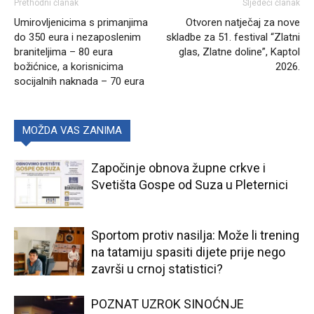
Prethodni članak
Sljedeći članak
Umirovljenicima s primanjima
Otvoren natječaj za nove
do 350 eura i nezaposlenim
skladbe za 51. festival “Zlatni
braniteljima – 80 eura
glas, Zlatne doline”, Kaptol
božićnice, a korisnicima
2026.
socijalnih naknada – 70 eura
MOŽDA VAS ZANIMA
Započinje obnova župne crkve i
Svetišta Gospe od Suza u Pleternici
Sportom protiv nasilja: Može li trening
na tatamiju spasiti dijete prije nego
završi u crnoj statistici?
POZNAT UZROK SINOĆNJE