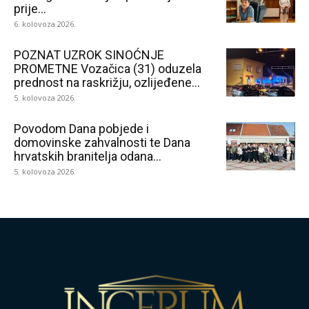
prije...
6. kolovoza 2026.
POZNAT UZROK SINOĆNJE
PROMETNE Vozačica (31) oduzela
prednost na raskrižju, ozlijeđene...
5. kolovoza 2026.
Povodom Dana pobjede i
domovinske zahvalnosti te Dana
hrvatskih branitelja odana...
5. kolovoza 2026.