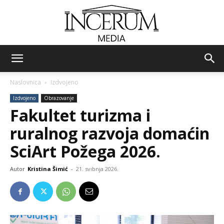
Incerum
Naslovnica
Izdvojeno
Izdvojeno
Obrazovanje
media
Fakultet turizma i
ruralnog razvoja domaćin
SciArt Požega 2026.
Autor
Kristina Šimić
-
21. svibnja 2026.