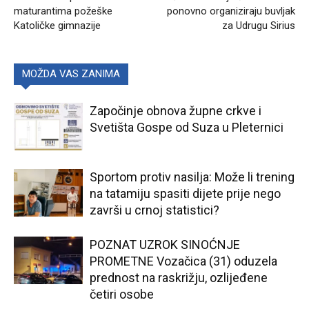
maturantima požeške
ponovno organiziraju buvljak
Katoličke gimnazije
za Udrugu Sirius
MOŽDA VAS ZANIMA
Započinje obnova župne crkve i
Svetišta Gospe od Suza u Pleternici
Sportom protiv nasilja: Može li trening
na tatamiju spasiti dijete prije nego
završi u crnoj statistici?
POZNAT UZROK SINOĆNJE
PROMETNE Vozačica (31) oduzela
prednost na raskrižju, ozlijeđene
četiri osobe