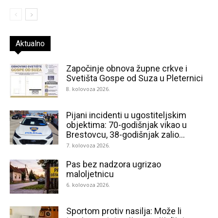
Aktualno
Započinje obnova župne crkve i
Svetišta Gospe od Suza u Pleternici
8. kolovoza 2026.
Pijani incidenti u ugostiteljskim
objektima: 70-godišnjak vikao u
Brestovcu, 38-godišnjak zalio...
7. kolovoza 2026.
Pas bez nadzora ugrizao
maloljetnicu
6. kolovoza 2026.
Sportom protiv nasilja: Može li