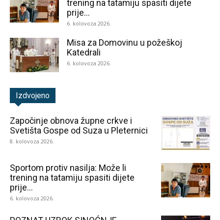
trening na tatamiju spasiti dijete
prije...
6. kolovoza 2026.
Misa za Domovinu u požeškoj
Katedrali
6. kolovoza 2026.
Izdvojeno
Započinje obnova župne crkve i
Svetišta Gospe od Suza u Pleternici
8. kolovoza 2026.
Sportom protiv nasilja: Može li
trening na tatamiju spasiti dijete
prije...
6. kolovoza 2026.