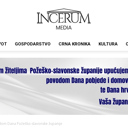
VOT
GOSPODARSTVO
CRNA KRONIKA
KULTURA
Incerum
media
odom Dana Požeško-slavonske županije