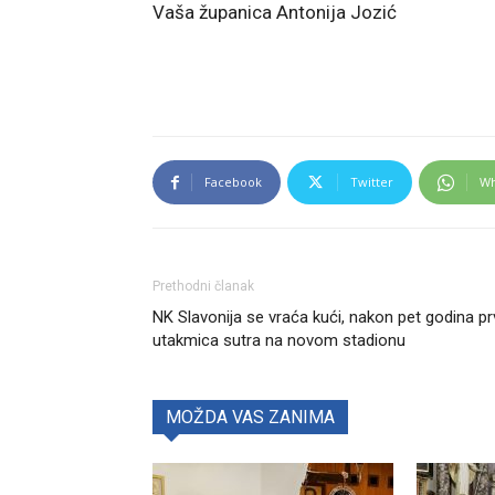
Vaša županica Antonija Jozić
Facebook
Twitter
Wh
Prethodni članak
NK Slavonija se vraća kući, nakon pet godina pr
utakmica sutra na novom stadionu
MOŽDA VAS ZANIMA