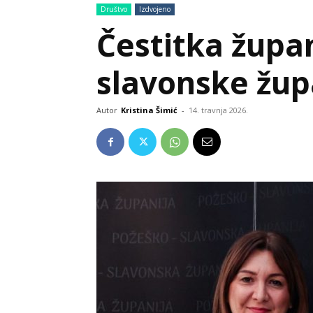
Društvo
Izdvojeno
Čestitka župa
slavonske žup
Autor
Kristina Šimić
-
14. travnja 2026.