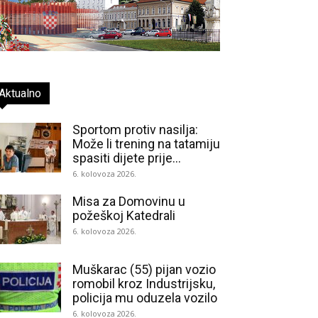
Aktualno
Sportom protiv nasilja:
Može li trening na tatamiju
spasiti dijete prije...
6. kolovoza 2026.
Misa za Domovinu u
požeškoj Katedrali
6. kolovoza 2026.
Muškarac (55) pijan vozio
romobil kroz Industrijsku,
policija mu oduzela vozilo
6. kolovoza 2026.