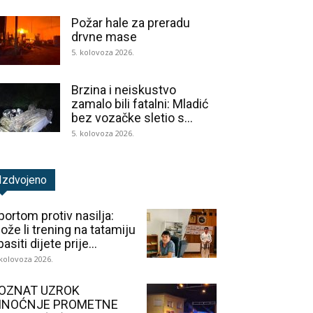
Požar hale za preradu
drvne mase
5. kolovoza 2026.
Brzina i neiskustvo
zamalo bili fatalni: Mladić
bez vozačke sletio s...
5. kolovoza 2026.
Izdvojeno
portom protiv nasilja:
ože li trening na tatamiju
asiti dijete prije...
 kolovoza 2026.
OZNAT UZROK
INOĆNJE PROMETNE