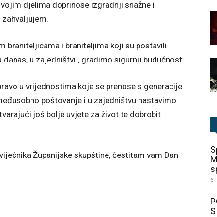
i svojim djelima doprinose izgradnji snažne i
 zahvaljujem.
raniteljicama i braniteljima koji su postavili
danas, u zajedništvu, gradimo sigurnu budućnost.
ravo u vrijednostima koje se prenose s generacije
međusobno poštovanje i u zajedništvu nastavimo
tvarajući još bolje uvjete za život te dobrobit
S
 vijećnika Županijske skupštine, čestitam vam Dan
M
sp
6.
P
S