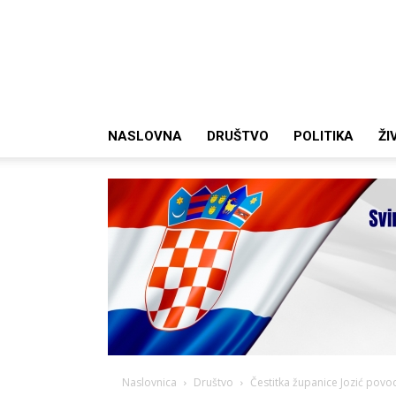
NASLOVNA
DRUŠTVO
POLITIKA
ŽI
Naslovnica
Društvo
Čestitka županice Jozić pov