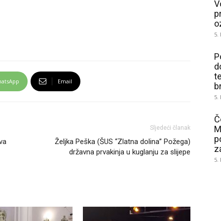
V
p
o
5.
P
d
t
atsApp
Email
b
5.
Č
M
Sljedeći članak
p
va
Željka Peška (ŠUS “Zlatna dolina” Požega)
z
državna prvakinja u kuglanju za slijepe
5.