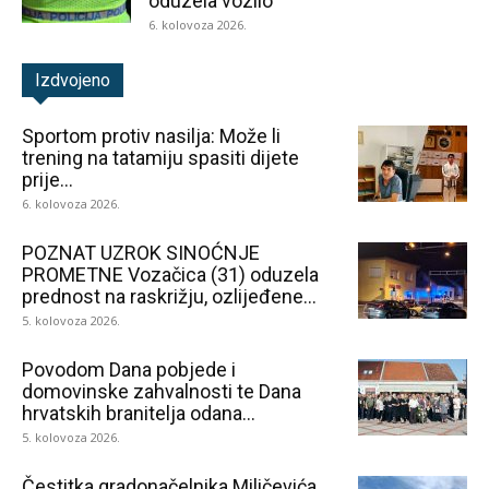
oduzela vozilo
6. kolovoza 2026.
Izdvojeno
Sportom protiv nasilja: Može li
trening na tatamiju spasiti dijete
prije...
6. kolovoza 2026.
POZNAT UZROK SINOĆNJE
PROMETNE Vozačica (31) oduzela
prednost na raskrižju, ozlijeđene...
5. kolovoza 2026.
Povodom Dana pobjede i
domovinske zahvalnosti te Dana
hrvatskih branitelja odana...
5. kolovoza 2026.
Čestitka gradonačelnika Miličevića