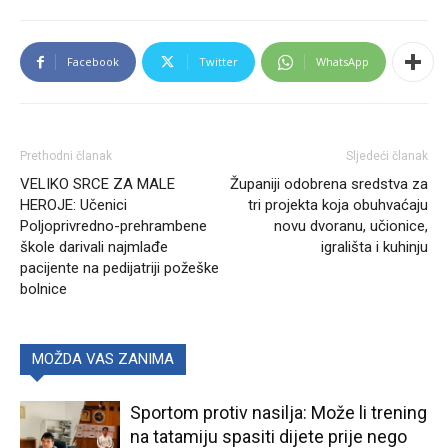
Facebook
Twitter
WhatsApp
Prethodni članak
Sljedeći članak
VELIKO SRCE ZA MALE
Županiji odobrena sredstva za
HEROJE: Učenici
tri projekta koja obuhvaćaju
Poljoprivredno-prehrambene
novu dvoranu, učionice,
škole darivali najmlađe
igrališta i kuhinju
pacijente na pedijatriji požeške
bolnice
MOŽDA VAS ZANIMA
Sportom protiv nasilja: Može li trening
na tatamiju spasiti dijete prije nego