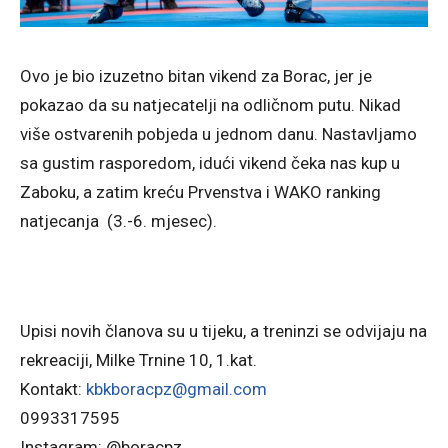
Ovo je bio izuzetno bitan vikend za Borac, jer je
pokazao da su natjecatelji na odličnom putu. Nikad
više ostvarenih pobjeda u jednom danu. Nastavljamo
sa gustim rasporedom, idući vikend čeka nas kup u
Zaboku, a zatim kreću Prvenstva i WAKO ranking
natjecanja (3.-6. mjesec).
Upisi novih članova su u tijeku, a treninzi se odvijaju na
rekreaciji, Milke Trnine 10, 1.kat.
Kontakt:
kbkboracpz@gmail.com
0993317595
Instagram: @boracpz