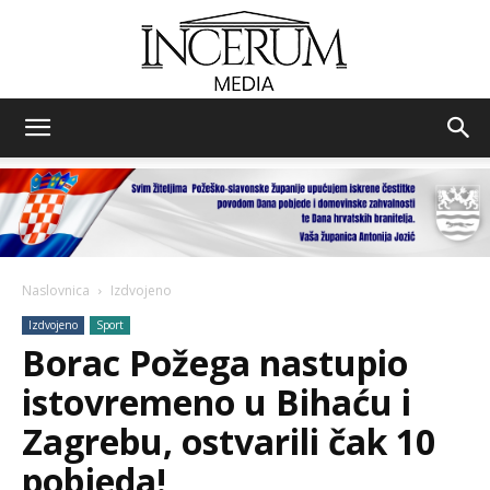
Incerum
media
Naslovnica
Izdvojeno
Izdvojeno
Sport
Borac Požega nastupio
istovremeno u Bihaću i
Zagrebu, ostvarili čak 10
pobjeda!