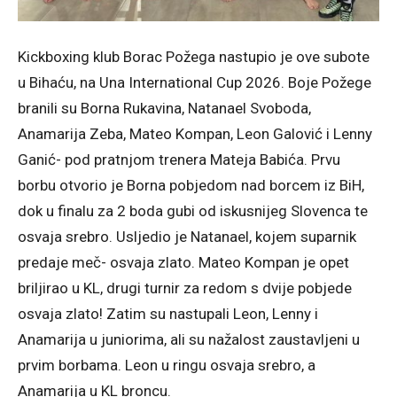
Kickboxing klub Borac Požega nastupio je ove subote
u Bihaću, na Una International Cup 2026. Boje Požege
branili su Borna Rukavina, Natanael Svoboda,
Anamarija Zeba, Mateo Kompan, Leon Galović i Lenny
Ganić- pod pratnjom trenera Mateja Babića. Prvu
borbu otvorio je Borna pobjedom nad borcem iz BiH,
dok u finalu za 2 boda gubi od iskusnijeg Slovenca te
osvaja srebro. Usljedio je Natanael, kojem suparnik
predaje meč- osvaja zlato. Mateo Kompan je opet
briljirao u KL, drugi turnir za redom s dvije pobjede
osvaja zlato! Zatim su nastupali Leon, Lenny i
Anamarija u juniorima, ali su nažalost zaustavljeni u
prvim borbama. Leon u ringu osvaja srebro, a
Anamarija u KL broncu.