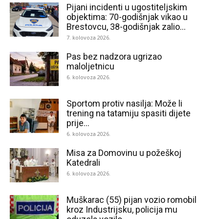
Pijani incidenti u ugostiteljskim
objektima: 70-godišnjak vikao u
Brestovcu, 38-godišnjak zalio...
7. kolovoza 2026.
Pas bez nadzora ugrizao
maloljetnicu
6. kolovoza 2026.
Sportom protiv nasilja: Može li
trening na tatamiju spasiti dijete
prije...
6. kolovoza 2026.
Misa za Domovinu u požeškoj
Katedrali
6. kolovoza 2026.
Muškarac (55) pijan vozio romobil
kroz Industrijsku, policija mu