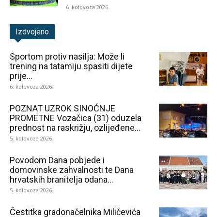
6. kolovoza 2026.
Izdvojeno
Sportom protiv nasilja: Može li
trening na tatamiju spasiti dijete
prije...
6. kolovoza 2026.
POZNAT UZROK SINOĆNJE
PROMETNE Vozačica (31) oduzela
prednost na raskrižju, ozlijeđene...
5. kolovoza 2026.
Povodom Dana pobjede i
domovinske zahvalnosti te Dana
hrvatskih branitelja odana...
5. kolovoza 2026.
Čestitka gradonačelnika Miličevića