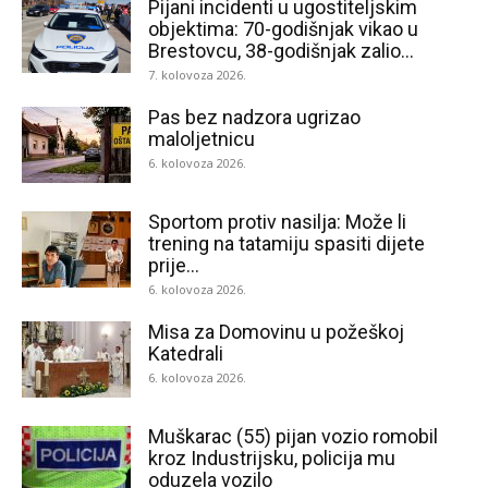
Pijani incidenti u ugostiteljskim
objektima: 70-godišnjak vikao u
Brestovcu, 38-godišnjak zalio...
7. kolovoza 2026.
Pas bez nadzora ugrizao
maloljetnicu
6. kolovoza 2026.
Sportom protiv nasilja: Može li
trening na tatamiju spasiti dijete
prije...
6. kolovoza 2026.
Misa za Domovinu u požeškoj
Katedrali
6. kolovoza 2026.
Muškarac (55) pijan vozio romobil
kroz Industrijsku, policija mu
oduzela vozilo