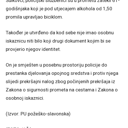
Sulkovci, policijski službenici su u prometu zatekli 61-
godišnjaka koji je pod utjecajem alkohola od 1,50
promila upravljao biciklom.
Također je utvrđeno da kod sebe nije imao osobnu
iskaznicu niti bilo koji drugi dokument kojim bi se
provjerio njegov identitet.
On je smješten u posebnu prostoriju policije do
prestanka djelovanja opojnog sredstva i protiv njega
slijedi prekršajni nalog zbog počinjenih prekršaja iz
Zakona o sigurnosti prometa na cestama i Zakona o
osobnoj iskaznici.
(Izvor: PU požeško-slavonska)