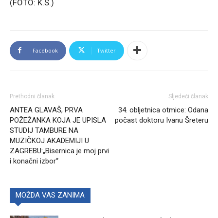
(FOTO: K.Š.)
Facebook
Twitter
Prethodni članak
Sljedeći članak
ANTEA GLAVAŠ, PRVA
34. obljetnica otmice: Odana
POŽEŽANKA KOJA JE UPISLA
počast doktoru Ivanu Šreteru
STUDIJ TAMBURE NA
MUZIČKOJ AKADEMIJI U
ZAGREBU:„Bisernica je moj prvi
i konačni izbor“
MOŽDA VAS ZANIMA