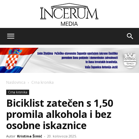
Incerum
media
Naslovnica
Crna kronika
Crna kronika
Biciklist zatečen s 1,50
promila alkohola i bez
osobne iskaznice
Autor
Kristina Šimić
-
20. kolovoza 2025.