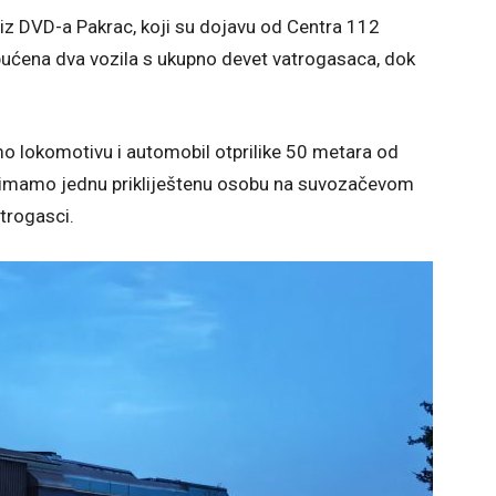
 i iz DVD-a Pakrac, koji su dojavu od Centra 112
upućena dva vozila s ukupno devet vatrogasaca, dok
o lokomotivu i automobil otprilike 50 metara od
a imamo jednu prikliještenu osobu na suvozačevom
trogasci.