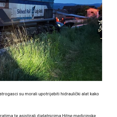
trogasci su morali upotrijebiti hidraulički alat kako
ratima te asistirali djelatnicima Hitne medicinske