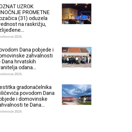
OZNAT UZROK
INOĆNJE PROMETNE
ozačica (31) oduzela
rednost na raskrižju,
zlijeđene...
 kolovoza 2026.
ovodom Dana pobjede i
omovinske zahvalnosti
e Dana hrvatskih
ranitelja odana...
 kolovoza 2026.
estitka gradonačelnika
iličevića povodom Dana
objede i domovinske
ahvalnosti te Dana...
 kolovoza 2026.