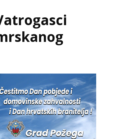
atrogasci
 smrskanog