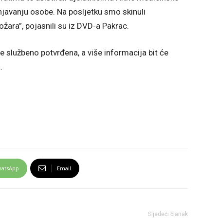
njavanju osobe. Na posljetku smo skinuli
žara”, pojasnili su iz DVD-a Pakrac.
e službeno potvrđena, a više informacija bit će
.
atsApp
Email
Sljedeći članak