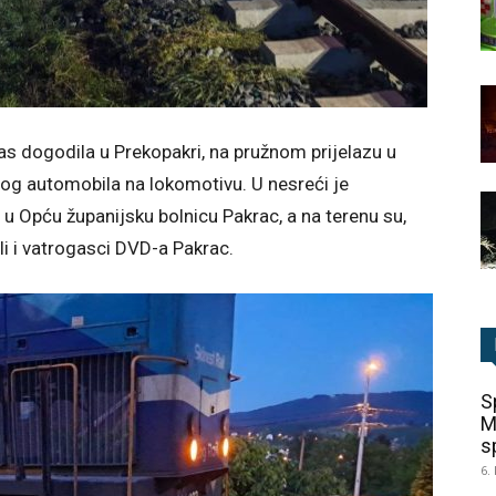
as dogodila u Prekopakri, na pružnom prijelazu u
nog automobila na lokomotivu. U nesreći je
u Opću županijsku bolnicu Pakrac, a na terenu su,
ali i vatrogasci DVD-a Pakrac.
S
M
sp
6.