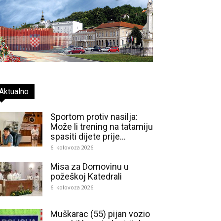
Aktualno
Sportom protiv nasilja:
Može li trening na tatamiju
spasiti dijete prije...
6. kolovoza 2026.
Misa za Domovinu u
požeškoj Katedrali
6. kolovoza 2026.
Muškarac (55) pijan vozio