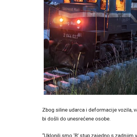
Zbog siline udarca i deformacije vozila, va
bi došli do unesrećene osobe.
“Uklonili smo ‘B’ stup zajedno s zadnjim v