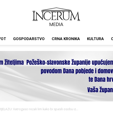
VOT
GOSPODARSTVO
CRNA KRONIKA
KULTURA
Incerum
media
AZU: Vatrogasci rezali lim kako bi spasili osobu iz...