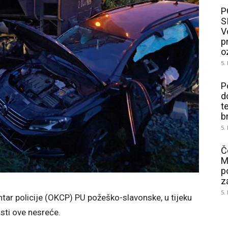
P
S
V
p
o
5.
P
d
t
b
5.
Č
M
p
z
5.
tar policije (OKCP) PU požeško-slavonske, u tijeku
osti ove nesreće.