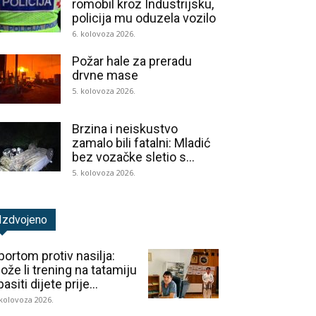
romobil kroz Industrijsku,
policija mu oduzela vozilo
6. kolovoza 2026.
Požar hale za preradu
drvne mase
5. kolovoza 2026.
Brzina i neiskustvo
zamalo bili fatalni: Mladić
bez vozačke sletio s...
5. kolovoza 2026.
Izdvojeno
portom protiv nasilja:
ože li trening na tatamiju
asiti dijete prije...
 kolovoza 2026.