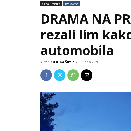
Crna kronika
Izdvojeno
DRAMA NA PRU
rezali lim kak
automobila
Autor
Kristina Šimić
-
9. lipnja 2026.