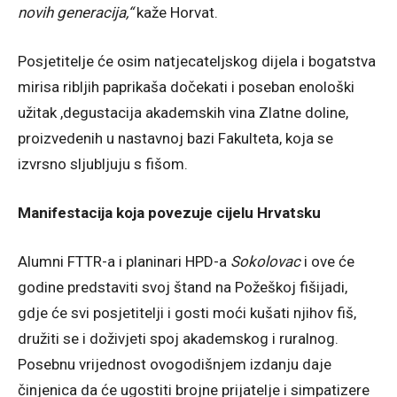
novih generacija,“
kaže Horvat.
Posjetitelje će osim natjecateljskog dijela i bogatstva
mirisa ribljih paprikaša dočekati i poseban enološki
užitak ,degustacija akademskih vina Zlatne doline,
proizvedenih u nastavnoj bazi Fakulteta, koja se
izvrsno sljubljuju s fišom.
Manifestacija koja povezuje cijelu Hrvatsku
Alumni FTTR-a i planinari HPD-a
Sokolovac
i ove će
godine predstaviti svoj štand na Požeškoj fišijadi,
gdje će svi posjetitelji i gosti moći kušati njihov fiš,
družiti se i doživjeti spoj akademskog i ruralnog.
Posebnu vrijednost ovogodišnjem izdanju daje
činjenica da će ugostiti brojne prijatelje i simpatizere