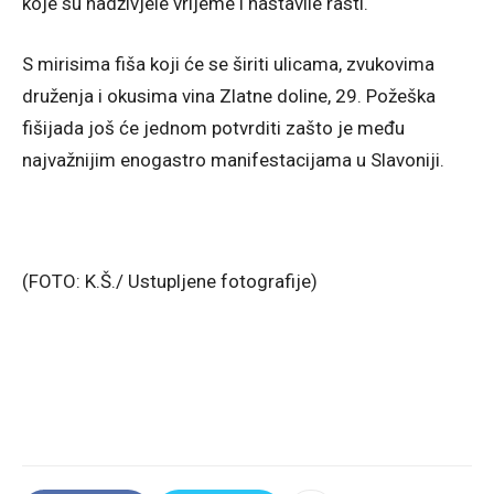
koje su nadživjele vrijeme i nastavile rasti.
S mirisima fiša koji će se širiti ulicama, zvukovima
druženja i okusima vina Zlatne doline, 29. Požeška
fišijada još će jednom potvrditi zašto je među
najvažnijim enogastro manifestacijama u Slavoniji.
(FOTO: K.Š./ Ustupljene fotografije)