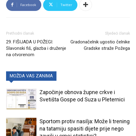
Facebook
Twitter
Prethodni članak
Sljedeći članak
29. FIŠIJADA U POŽEGI:
Gradonačelnik ugostio čelnike
Slavonski fiš, glazba i druženje
Gradske straže Požega
na otvorenom
MOŽDA VAS ZANIMA
Započinje obnova župne crkve i
Svetišta Gospe od Suza u Pleternici
Sportom protiv nasilja: Može li trening
na tatamiju spasiti dijete prije nego
završi u crnoj statistici?