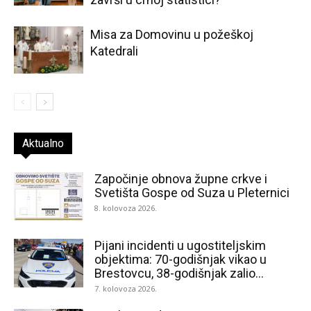
Misa za Domovinu u požeškoj
Katedrali
Aktualno
Započinje obnova župne crkve i
Svetišta Gospe od Suza u Pleternici
8. kolovoza 2026.
Pijani incidenti u ugostiteljskim
objektima: 70-godišnjak vikao u
Brestovcu, 38-godišnjak zalio...
7. kolovoza 2026.