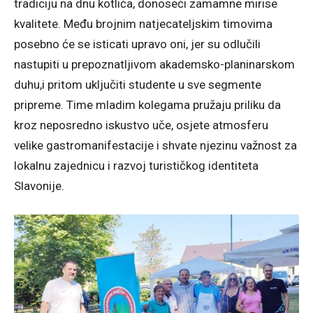
tradiciju na dnu kotlića, donoseći zamamne mirise
kvalitete. Među brojnim natjecateljskim timovima
posebno će se isticati upravo oni, jer su odlučili
nastupiti u prepoznatljivom akademsko-planinarskom
duhu,i pritom uključiti studente u sve segmente
pripreme. Time mladim kolegama pružaju priliku da
kroz neposredno iskustvo uče, osjete atmosferu
velike gastromanifestacije i shvate njezinu važnost za
lokalnu zajednicu i razvoj turističkog identiteta
Slavonije.