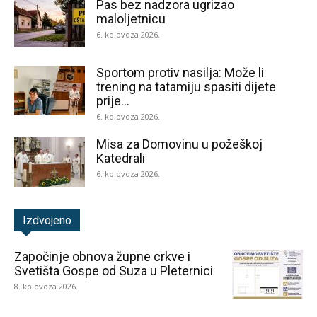
Pas bez nadzora ugrizao
maloljetnicu
6. kolovoza 2026.
Sportom protiv nasilja: Može li
trening na tatamiju spasiti dijete
prije...
6. kolovoza 2026.
Misa za Domovinu u požeškoj
Katedrali
6. kolovoza 2026.
Izdvojeno
Započinje obnova župne crkve i
Svetišta Gospe od Suza u Pleternici
8. kolovoza 2026.