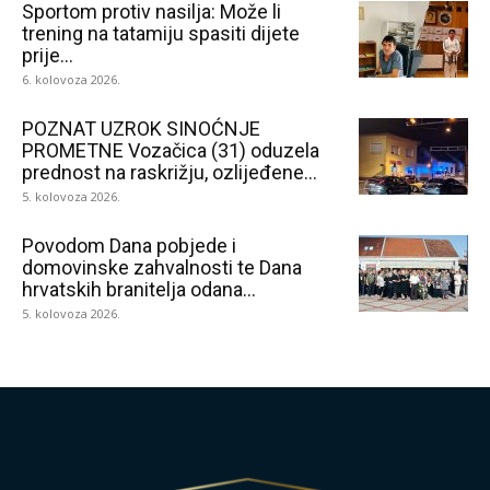
Sportom protiv nasilja: Može li
trening na tatamiju spasiti dijete
prije...
6. kolovoza 2026.
POZNAT UZROK SINOĆNJE
PROMETNE Vozačica (31) oduzela
prednost na raskrižju, ozlijeđene...
5. kolovoza 2026.
Povodom Dana pobjede i
domovinske zahvalnosti te Dana
hrvatskih branitelja odana...
5. kolovoza 2026.