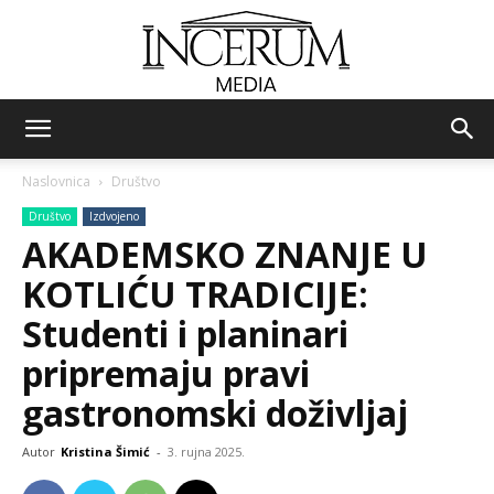
Incerum
Naslovnica
Društvo
Društvo
Izdvojeno
media
AKADEMSKO ZNANJE U
KOTLIĆU TRADICIJE:
Studenti i planinari
pripremaju pravi
gastronomski doživljaj
Autor
Kristina Šimić
-
3. rujna 2025.