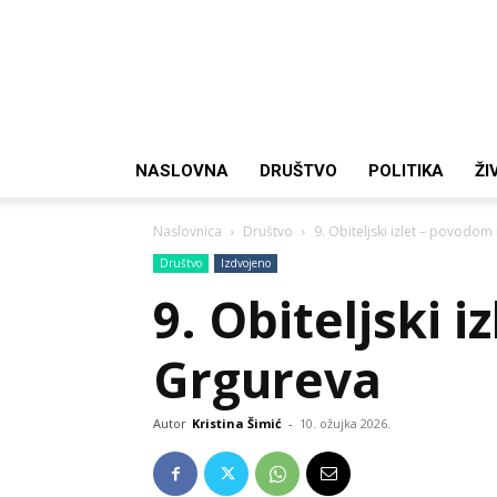
NASLOVNA
DRUŠTVO
POLITIKA
ŽI
Naslovnica
Društvo
9. Obiteljski izlet – povod
Društvo
Izdvojeno
9. Obiteljski
Grgureva
Autor
Kristina Šimić
-
10. ožujka 2026.