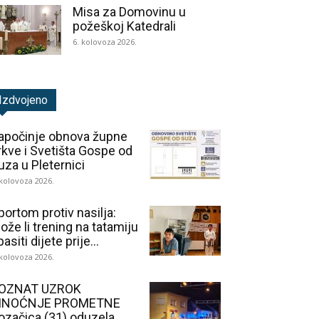
Misa za Domovinu u
požeškoj Katedrali
6. kolovoza 2026.
Izdvojeno
apočinje obnova župne
rkve i Svetišta Gospe od
uza u Pleternici
 kolovoza 2026.
portom protiv nasilja:
ože li trening na tatamiju
asiti dijete prije...
 kolovoza 2026.
OZNAT UZROK
INOĆNJE PROMETNE
ozačica (31) oduzela