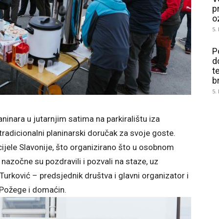
p
o
5.
P
d
t
b
5.
ninara u jutarnjim satima na parkiralištu iza
tradicionalni planinarski doručak za svoje goste.
z cijele Slavonije, što organizirano što u osobnom
zočne su pozdravili i pozvali na staze, uz
Turković – predsjednik društva i glavni organizator i
 Požege i domaćin.