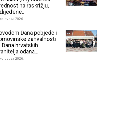
rednost na raskrižju,
zlijeđene...
 kolovoza 2026.
ovodom Dana pobjede i
omovinske zahvalnosti
e Dana hrvatskih
ranitelja odana...
 kolovoza 2026.