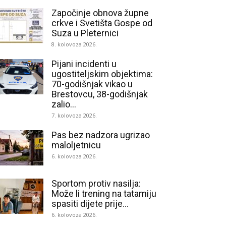
Započinje obnova župne
crkve i Svetišta Gospe od
Suza u Pleternici
8. kolovoza 2026.
Pijani incidenti u
ugostiteljskim objektima:
70-godišnjak vikao u
Brestovcu, 38-godišnjak
zalio...
7. kolovoza 2026.
Pas bez nadzora ugrizao
maloljetnicu
6. kolovoza 2026.
Sportom protiv nasilja:
Može li trening na tatamiju
spasiti dijete prije...
6. kolovoza 2026.