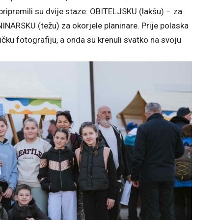
pripremili su dvije staze: OBITELJSKU (lakšu) – za
NINARSKU (težu) za okorjele planinare. Prije polaska
ičku fotografiju, a onda su krenuli svatko na svoju