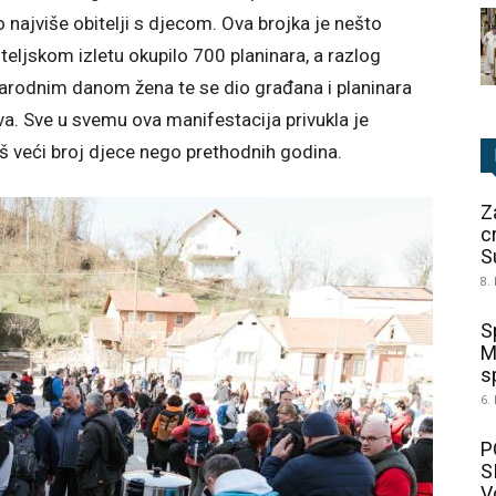
ilo najviše obitelji s djecom. Ova brojka je nešto
eljskom izletu okupilo 700 planinara, a razlog
arodnim danom žena te se dio građana i planinara
va. Sve u svemu ova manifestacija privukla je
oš veći broj djece nego prethodnih godina.
Z
c
S
8.
S
M
sp
6.
P
S
V