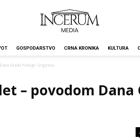
VOT
GOSPODARSTVO
CRNA KRONIKA
KULTURA
Incerum
om Dana Grada Požege- Grgureva
 izlet – povodom Dana
media