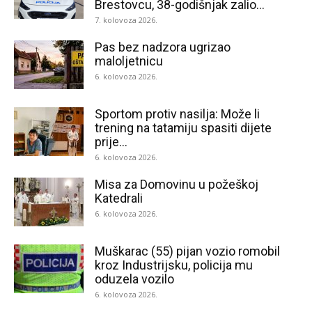
Brestovcu, 38-godišnjak zalio...
7. kolovoza 2026.
Pas bez nadzora ugrizao
maloljetnicu
6. kolovoza 2026.
Sportom protiv nasilja: Može li
trening na tatamiju spasiti dijete
prije...
6. kolovoza 2026.
Misa za Domovinu u požeškoj
Katedrali
6. kolovoza 2026.
Muškarac (55) pijan vozio romobil
kroz Industrijsku, policija mu
oduzela vozilo
6. kolovoza 2026.