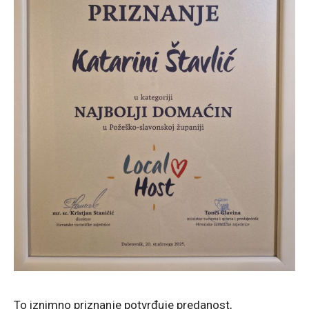
To iznimno priznanje potvrđuje predanost,