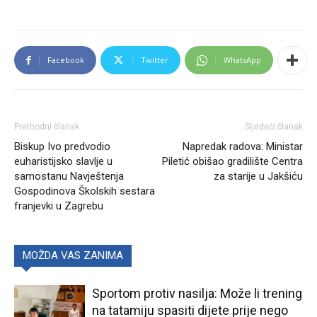
Facebook
Twitter
WhatsApp
Prethodni članak
Sljedeći članak
Biskup Ivo predvodio
Napredak radova: Ministar
euharistijsko slavlje u
Piletić obišao gradilište Centra
samostanu Navještenja
za starije u Jakšiću
Gospodinova Školskih sestara
franjevki u Zagrebu
MOŽDA VAS ZANIMA
Sportom protiv nasilja: Može li trening
na tatamiju spasiti dijete prije nego