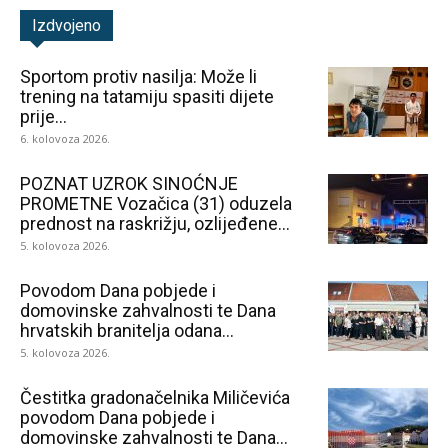
Izdvojeno
Sportom protiv nasilja: Može li
trening na tatamiju spasiti dijete
prije...
6. kolovoza 2026.
POZNAT UZROK SINOĆNJE
PROMETNE Vozačica (31) oduzela
prednost na raskrižju, ozlijeđene...
5. kolovoza 2026.
Povodom Dana pobjede i
domovinske zahvalnosti te Dana
hrvatskih branitelja odana...
5. kolovoza 2026.
Čestitka gradonačelnika Miličevića
povodom Dana pobjede i
domovinske zahvalnosti te Dana...