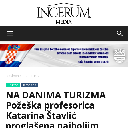
Incerum
media
Naslovnica
Društvo
Društvo
Izdvojeno
NA DANIMA TURIZMA
Požeška profesorica
Katarina Štavlić
proglašena najboljim