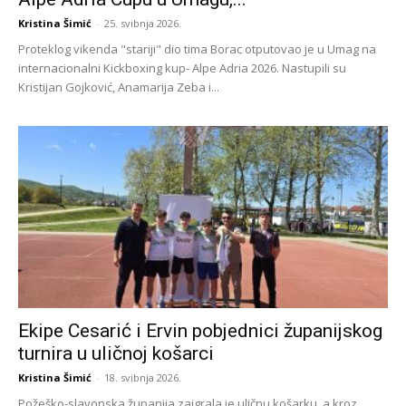
Kristina Šimić
-
25. svibnja 2026.
Proteklog vikenda "stariji" dio tima Borac otputovao je u Umag na
internacionalni Kickboxing kup- Alpe Adria 2026. Nastupili su
Kristijan Gojković, Anamarija Zeba i...
Ekipe Cesarić i Ervin pobjednici županijskog
turnira u uličnoj košarci
Kristina Šimić
-
18. svibnja 2026.
Požeško-slavonska županija zaigrala je uličnu košarku, a kroz