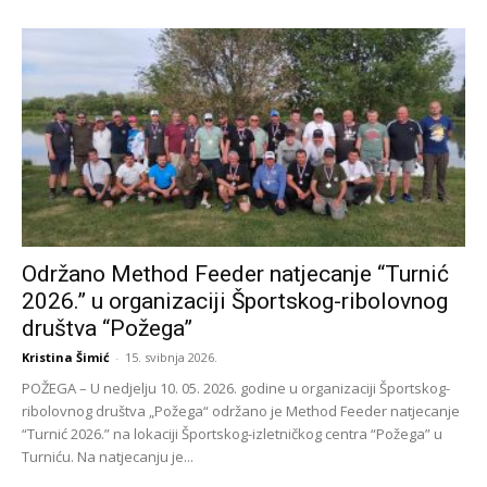
Održano Method Feeder natjecanje “Turnić
2026.” u organizaciji Športskog-ribolovnog
društva “Požega”
Kristina Šimić
-
15. svibnja 2026.
POŽEGA – U nedjelju 10. 05. 2026. godine u organizaciji Športskog-
ribolovnog društva „Požega“ održano je Method Feeder natjecanje
“Turnić 2026.” na lokaciji Športskog-izletničkog centra “Požega” u
Turniću. Na natjecanju je...