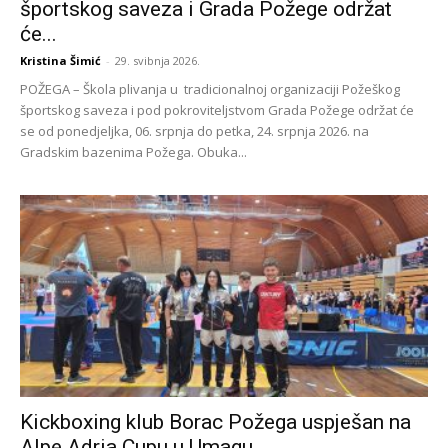
športskog saveza i Grada Požege održat
će...
Kristina Šimić
-
29. svibnja 2026.
POŽEGA – Škola plivanja u tradicionalnoj organizaciji Požeškog
športskog saveza i pod pokroviteljstvom Grada Požege održat će
se od ponedjeljka, 06. srpnja do petka, 24. srpnja 2026. na
Gradskim bazenima Požega. Obuka...
Kickboxing klub Borac Požega uspješan na
Alpe Adria Cupu u Umagu,...