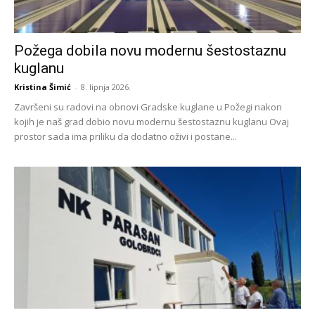
Požega dobila novu modernu šestostaznu
kuglanu
Kristina Šimić
-
8. lipnja 2026.
Završeni su radovi na obnovi Gradske kuglane u Požegi nakon
kojih je naš grad dobio novu modernu šestostaznu kuglanu Ovaj
prostor sada ima priliku da dodatno oživi i postane...