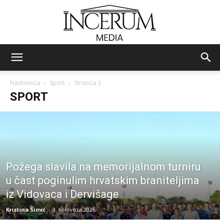
Incerum
Naslovnica
Sport
Stranica 2
SPORT
media
Požega slavila na memorijalnom turniru
u čast poginulim hrvatskim braniteljima
iz Vidovaca i Dervišage
Kristina Šimić
-
3. kolovoza 2026.