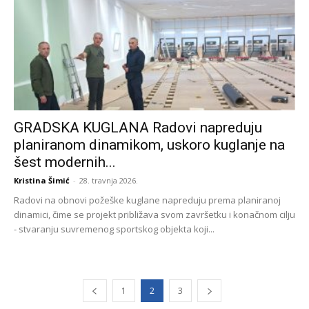
GRADSKA KUGLANA Radovi napreduju
planiranom dinamikom, uskoro kuglanje na
šest modernih...
Kristina Šimić
-
28. travnja 2026.
Radovi na obnovi požeške kuglane napreduju prema planiranoj
dinamici, čime se projekt približava svom završetku i konačnom cilju
- stvaranju suvremenog sportskog objekta koji...
1
2
3